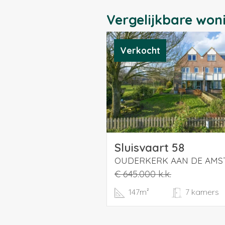
Vergelijkbare won
Verkocht
Sluisvaart 58
OUDERKERK AAN DE AMS
€ 645.000 k.k.
147m²
7 kamers