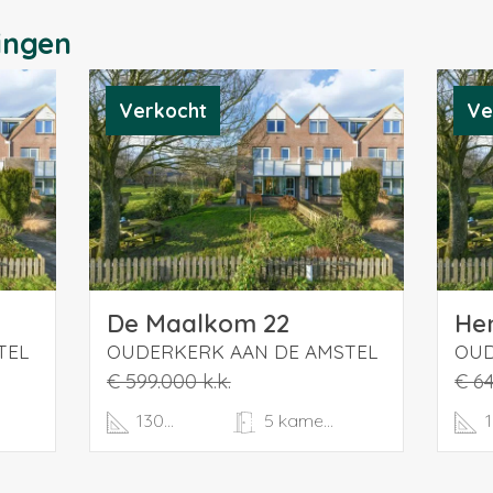
ingen
Verkocht
Ve
De Maalkom 22
TEL
OUDERKERK AAN DE AMSTEL
OUD
€ 599.000 k.k.
€ 64
130m²
5 kamers