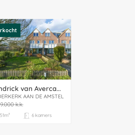
rkocht
Hendrick van Avercampweg 31
ERKERK AAN DE AMSTEL
9.000 k.k.
151m²
6 kamers