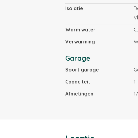
Isolatie
D
V
Warm water
C
Verwarming
W
Garage
Soort garage
G
Capaciteit
1
Afmetingen
1