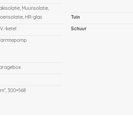
akisolatie, Muurisolatie,
loerisolatie, HR-glas
Tuin
.V.-ketel
Schuur
armtepomp
aragebox
7m², 300×568