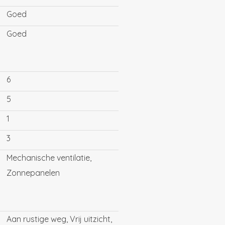
Goed
Goed
9 m², NEN 2580 meetrapport
6
agebox 50 meter verderop;
5
et vrij uitzicht;
1
3
rmtepomp;
Mechanische ventilatie,
Zonnepanelen
Aan rustige weg, Vrij uitzicht,