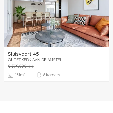
Sluisvaart 45
OUDERKERK AAN DE AMSTEL
€ 599.000 k.k.
131m²
6 kamers