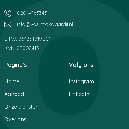
020-4965345
info@vos-makelaardij.nl
BTW: 864851819B01
KvK: 89008413
Pagina’s
Volg ons
Home
Instagram
Aanbod
LinkedIn
Onze diensten
Over ons