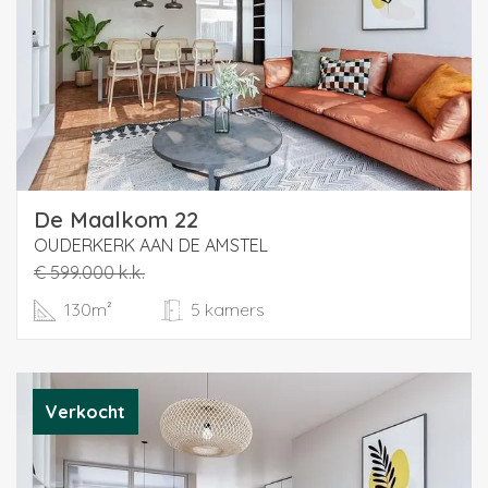
Parking is available in front of the door and in the
immediate vicinity. Within 500 meters there are schools
and childcare, an outdoor swimming pool and sports
fields, and a small-scale but good shopping center with,
among other things, a large Jumbo supermarket, as well
as public transport stops. Furthermore, it is wonderfully
rural located on the green outer edge, with the nature
and recreation area "De Ouderkerkerplas" within walking
De Maalkom 22
or short cycling distance, but the cozy historic village
OUDERKERK AAN DE AMSTEL
center is also nearby with specialty shops, supermarket
€ 599.000 k.k.
and of course the famous restaurants.
130m²
5 kamers
In short, a nice house in a popular child-friendly location
with everything within reach within cycling distance of
Verkocht
Amsterdam/Amstelveen/Amsterdam-Zuidoost.