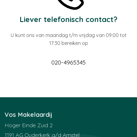
Liever telefonisch contact?
U kunt ons van maandag t/m vrijdag van 09:00 tot
17:30 bereiken op
020-4965345
Vos Makelaardij
Hoger Einde Zuid 2
1191 AG
Ouderkerk a/d Amstel