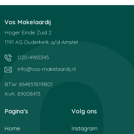
Vos Makelaardij
Hoger Einde Zuid 2
1191 AG
Ouderkerk a/d Amstel
020-4965345
info@vos-makelaardij.nl
BTW: 864851819B01
KvK: 89008413
Pagina’s
Volg ons
Home
Instagram