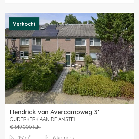
landscaped (2019)
13 meters deep, wide and low-maintenance backyard,
which borders directly on a footpath of an
Verkocht
extraordinarily large, completely car-free green park
with extensive children's playground and trees. Public
transport, shops, schools and childcare are within
walking distance.
The robustly built house is completely finished and well
maintained and does not need to be renovated and is
ready to move in.
The large living room of more than 5.50 m wide has a
high ceiling (approx. 2.60 m) and a beautiful solid oak
revetment floor, a handy stair cupboard and at the
Hendrick van Avercampweg 31
front is the modern luxury semi-open kitchen in U-shape
OUDERKERK AAN DE AMSTEL
with unobstructed views of, among other things, the
€ 649.000 k.k.
front garden and the spacious green residential area.
151m²
6 kamers