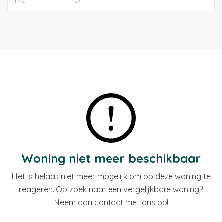
The top floor has a large high attic room over the entire
width with a large synthetic dormer window, with HR ++
glazing. Also on this floor is the second bathroom with
shower, sink and toilet.
From home you can reach the A-2/A-9 and A-10 by car
via the fast roads within a few minutes and therefore on
all major roads in and around Amsterdam. In short, a
lovely, spacious and nice family home in a super
location in the attractive Ouderkerk a/d Amstel!
Woning niet meer beschikbaar
Het is helaas niet meer mogelijk om op deze woning te
reageren. Op zoek naar een vergelijkbare woning?
Neem dan contact met ons op!