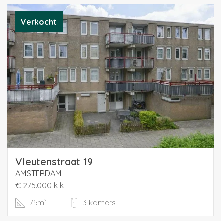
Verkocht
Vleutenstraat 19
AMSTERDAM
€ 275.000 k.k.
75m²
3 kamers