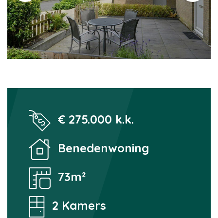
€ 275.000 k.k.
Benedenwoning
73m²
2 Kamers