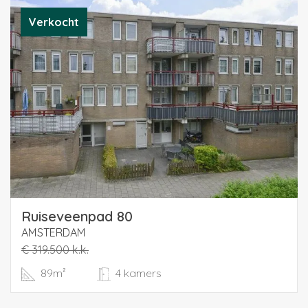
Verkocht
Ruiseveenpad 80
AMSTERDAM
€ 319.500 k.k.
89m²
4 kamers