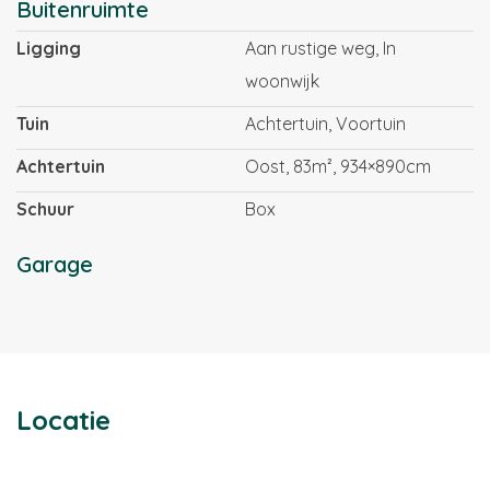
Buitenruimte
- Groepenkast uitgebreid t.b.v. keuken en tuinverlichting.
- Servicekosten € 98,41 per maand, professionele
Ligging
Aan rustige weg, In
beheerder.
woonwijk
- Voorzien van dubbele beglazing.
Tuin
Achtertuin, Voortuin
Achtertuin
Oost, 83m², 934×890cm
Schuur
Box
Garage
Locatie