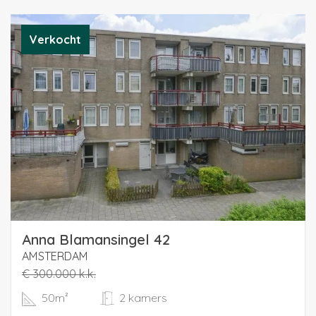
Verkocht
Anna Blamansingel 42
AMSTERDAM
€ 300.000 k.k.
50m²
2 kamers